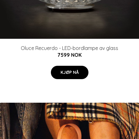
Oluce Recuerdo - LED-bordlampe av glass
7599 NOK
KJØP NÅ