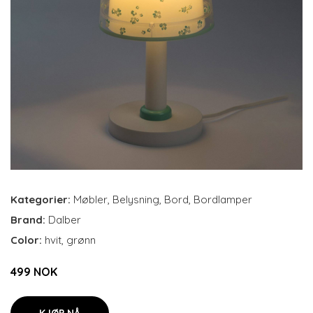
Kategorier:
Møbler
,
Belysning
,
Bord
,
Bordlamper
Brand:
Dalber
Color:
hvit, grønn
499 NOK