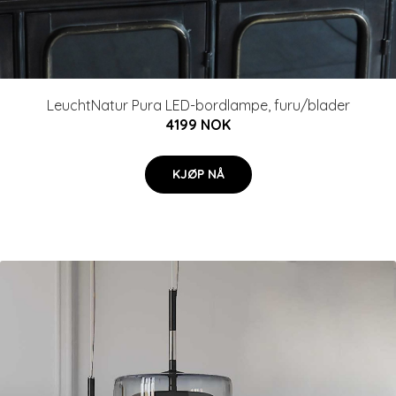
LeuchtNatur Pura LED-bordlampe, furu/blader
4199 NOK
KJØP NÅ