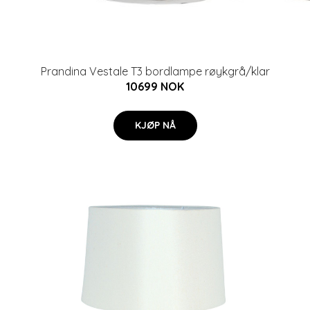
Prandina Vestale T3 bordlampe røykgrå/klar
10699 NOK
KJØP NÅ