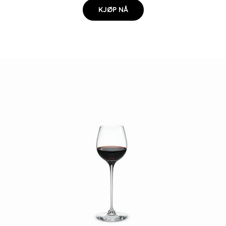
KJØP NÅ