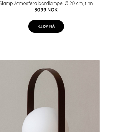
Slamp Atmosfera bordlampe, Ø 20 cm, tinn
3099 NOK
KJØP NÅ