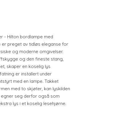
mer - Hilton bordlampe med
er preget av tidløs eleganse for
lassiske og moderne omgivelser.
ffskygge og den fineste stang,
t, skaper en koselig lys
tning er installert under
tstyrt med en lampe. Takket
en med to skjøter, kan lyskilden
ton egner seg derfor også som
stra lys i et koselig lesehjørne.