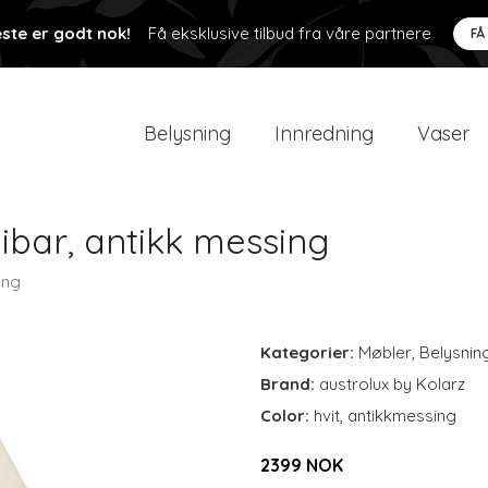
ste er godt nok!
Få eksklusive tilbud fra våre partnere
FÅ
Belysning
Innredning
Vaser
ibar, antikk messing
ing
Kategorier:
Møbler
,
Belysnin
Brand:
austrolux by Kolarz
Color:
hvit, antikkmessing
2399 NOK