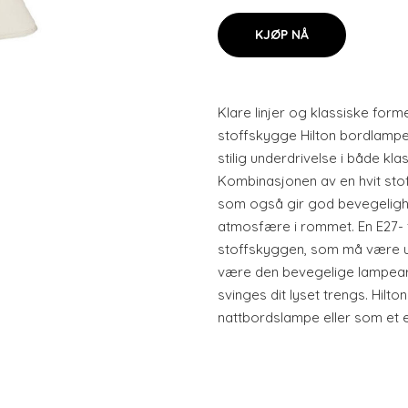
KJØP NÅ
Klare linjer og klassiske for
stoffskygge Hilton bordlampe 
stilig underdrivelse i både k
Kombinasjonen av en hvit sto
som også gir god bevegelighe
atmosfære i rommet. En E27- fa
stoffskyggen, som må være u
være den bevegelige lampearm
svinges dit lyset trengs. Hil
nattbordslampe eller som et ek