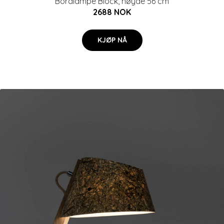
Bordlampe Block, høyde 56 cm
2688 NOK
KJØP NÅ