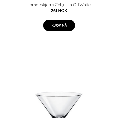
Lampeskjerm Celyn Lin OffWhite
261 NOK
KJØP NÅ