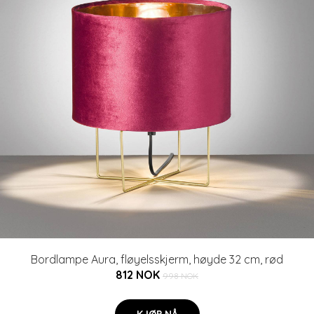
Bordlampe Aura, fløyelsskjerm, høyde 32 cm, rød
812 NOK
998 NOK
KJØP NÅ