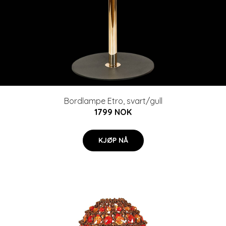
Bordlampe Etro, svart/gull
1799 NOK
KJØP NÅ