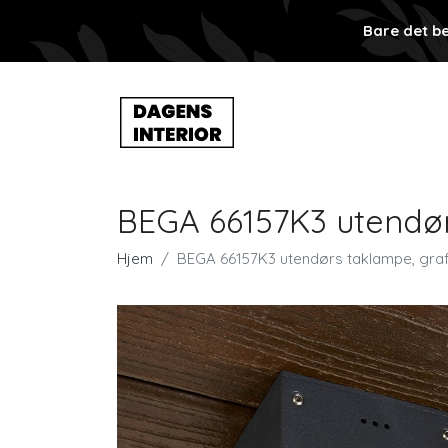
Bare det be
BEGA 66157K3 utendør
Hjem
BEGA 66157K3 utendørs taklampe, graf