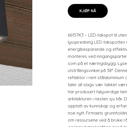
KJØP NÅ
66157K3 – LED-takspot til ut
lysspredning LED-takspotten 
energibesparende og effektiv
monteres ved inngangspartiet
som på et næringsbygg. Lys
utstrålingsvinkel på 38°. Denn
reflektor i rent stålaluminium 
taler all slags vær takket væ
har produsert høyverdige lam
arkitekturen i nesten sju tiå
opptatt av kunnskap og erfarin
noe nytt. Firmaets grunnholdni
om ressursene ved å bruke rås