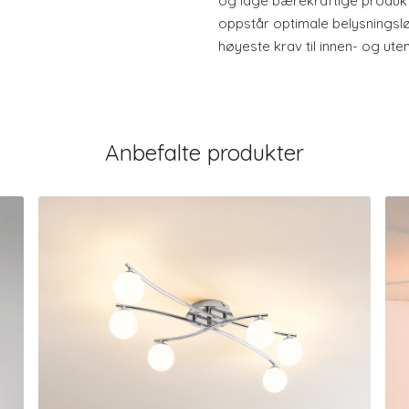
og lage bærekraftige produkte
oppstår optimale belysningsl
høyeste krav til innen- og ute
Anbefalte produkter