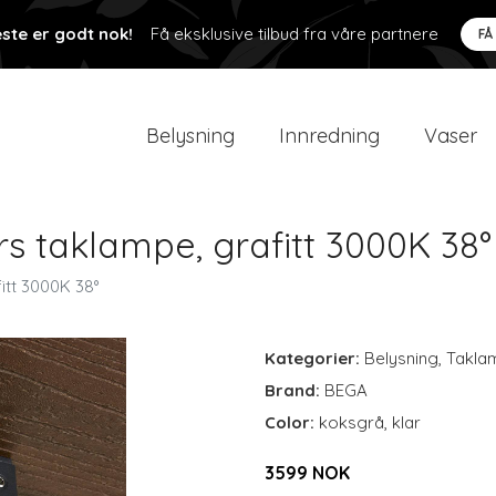
ste er godt nok!
Få eksklusive tilbud fra våre partnere
FÅ
Belysning
Innredning
Vaser
s taklampe, grafitt 3000K 38°
itt 3000K 38°
Kategorier:
Belysning
,
Takla
Brand:
BEGA
Color:
koksgrå, klar
3599 NOK