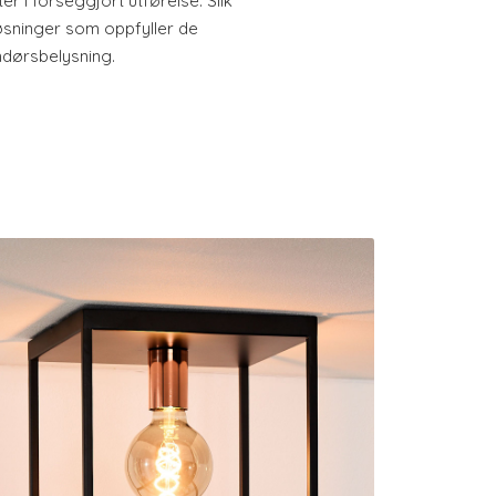
r i forseggjort utførelse. Slik
øsninger som oppfyller de
ndørsbelysning.