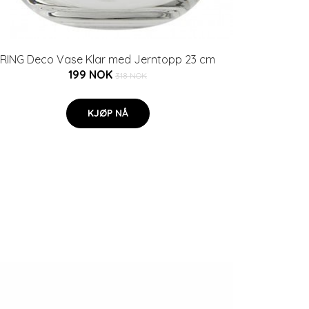
RING Deco Vase Klar med Jerntopp 23 cm
199 NOK
318 NOK
KJØP NÅ