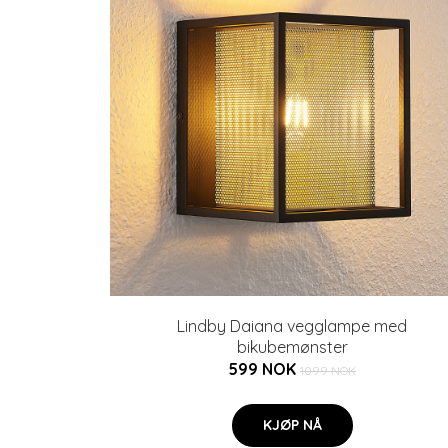
Lindby Daiana vegglampe med
bikubemønster
599 NOK
1099 NOK
KJØP NÅ