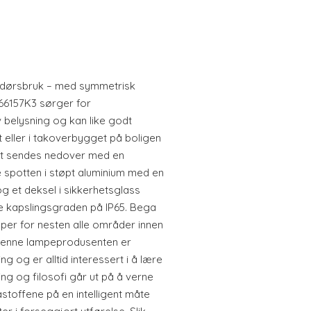
endørsbruk – med symmetrisk
66157K3 sørger for
 belysning og kan like godt
 eller i takoverbygget på boligen
et sendes nedover med en
e spotten i støpt aluminium med en
og et deksel i sikkerhetsglass
re kapslingsgraden på IP65. Bega
per for nesten alle områder innen
r. Denne lampeprodusenten er
g og er alltid interessert i å lære
ng og filosofi går ut på å verne
toffene på en intelligent måte