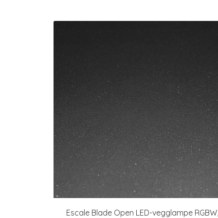
Escale Blade Open LED-vegglampe RGBW