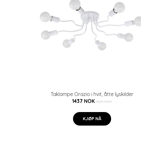
Taklampe Orazio i hvit, åtte lyskilder
1437 NOK
1847 NOK
KJØP NÅ