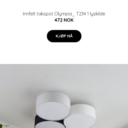
Innfelt takspot Olympia_ T234 1 lyskilde
472 NOK
KJØP NÅ