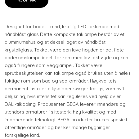
KJØP NÅ
Designet for badet - rund, kraftig LED-taklampe med
håndblåst glass Dette kompakte taklampe består av et
aluminiumshus og et deksel laget av håndblåst
krystallglass. Takket være den lave høyden er det flate
baderomslampe ideelt for rom med lav takhøyde og kan
også fungere som vegglampe . Takket være
sprutbeskyttelsen kan taklampe også brukes uten å nøle i
fuktige rom som bad og spa-områder. Høykvalitets,
permanent installerte lysdioder sørger for lys, varmhvit
belysning, hvis intensitet kan reguleres ved hjelp av en
DALI-tilkobling. Produsenten BEGA leverer innendørs og
utendørs armaturer i slitesterk, høy kvalitet og med
imponerende teknologi. BEGA-produkter brukes spesielt i
offentlige områder og beriker mange bygninger i
forskjellige land.