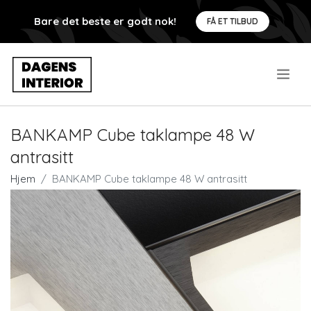
Bare det beste er godt nok!
FÅ ET TILBUD
.
BANKAMP Cube taklampe 48 W
antrasitt
Hjem
BANKAMP Cube taklampe 48 W antrasitt