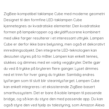
ZigBee-kompatibel taklampe Cube med moderne geometri
Designet til den formfine LED-taklampen Cube
kjennetegnes av kvadratiske elementer. Den kvadratiske
formen på lampekroppen og akryldiffusorene kombinert
med ulike farger resulterer i et interessant uttrykk. Lampen
Cube er derfor ikke bare belysning, men også et dekorativt
innredningsobjekt. Den integrerte LED-teknologien kan
dessuten styres på to måter. Lampen kan enkelt tennes,
slukkes og dimmes med en vanlig veggbryter. Dette gjør
du ved å trykke på bryteren flere ganger. Lyset dimmes
ned et trinn for hver gang du trykker. Samtidig endres
lysfargen som til slutt blir stearinlysfarget. Lampen Cube
kan enkelt integreres i et eksisterende ZigBee-basert
smarthussystem. Det er bare å koble lampen til passende
bridge, og så kan du styre den med passende app. Du kan
også styre den ved hjelp av talestyring, som Amazon Alexa