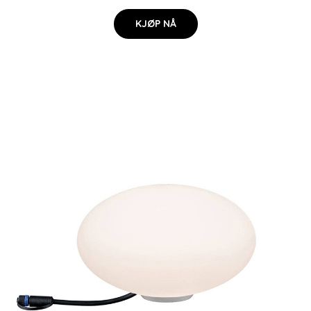
KJØP NÅ