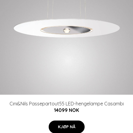
Cini&Nils Passepartout55 LED-hengelampe Casambi
14099 NOK
KJØP NÅ