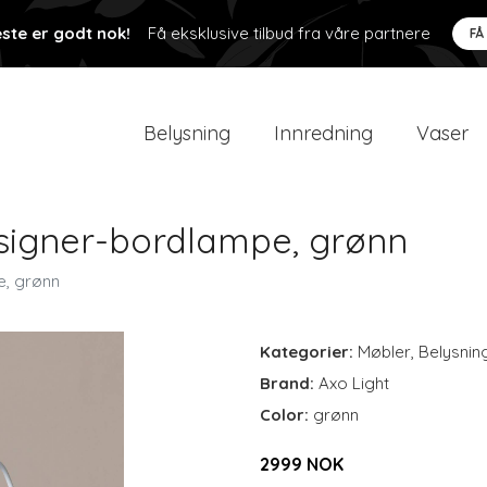
ste er godt nok!
Få eksklusive tilbud fra våre partnere
FÅ
Belysning
Innredning
Vaser
esigner-bordlampe, grønn
e, grønn
Kategorier:
Møbler
,
Belysnin
Brand:
Axo Light
Color:
grønn
2999 NOK