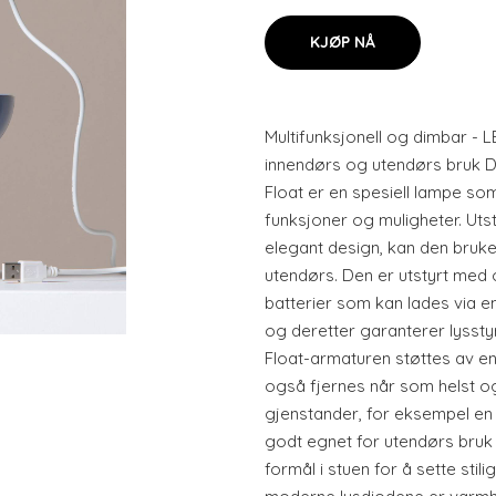
KJØP NÅ
Multifunksjonell og dimbar - 
innendørs og utendørs bruk D
Float er en spesiell lampe 
funksjoner og muligheter. Ut
elegant design, kan den bruke
utendørs. Den er utstyrt med
batterier som kan lades via en
og deretter garanterer lysstyrk
Float-armaturen støttes av e
også fjernes når som helst o
gjenstander, for eksempel en 
godt egnet for utendørs bruk p
formål i stuen for å sette stil