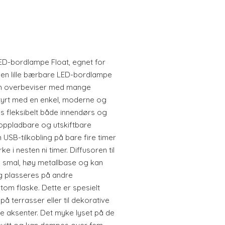
LED-bordlampe Float, egnet for
en lille bærbare LED-bordlampe
som overbeviser med mange
styrt med en enkel, moderne og
s fleksibelt både innendørs og
 oppladbare og utskiftbare
 USB-tilkobling på bare fire timer
e i nesten ni timer. Diffusoren til
n smal, høy metallbase og kan
g plasseres på andre
tom flaske. Dette er spesielt
å terrasser eller til dekorative
ige aksenter. Det myke lyset på de