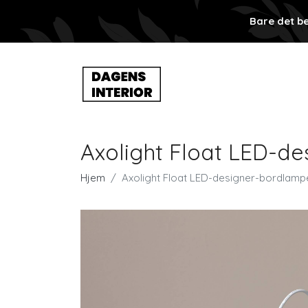
Bare det be
Axolight Float LED-d
Hjem
Axolight Float LED-designer-bordlamp