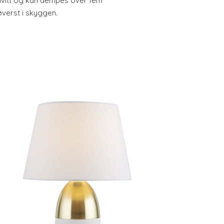
vitt og kan dempes over fem
øverst i skyggen.