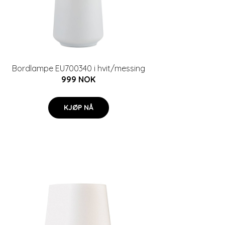
Bordlampe EU700340 i hvit/messing
999 NOK
KJØP NÅ