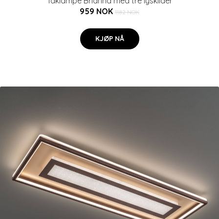
Taklampe Brianna med tre lyskilder
959 NOK
1182 NOK
KJØP NÅ