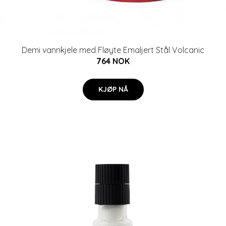
Demi vannkjele med Fløyte Emaljert Stål Volcanic
764 NOK
KJØP NÅ