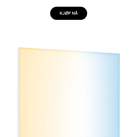
KJØP NÅ