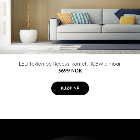
LED-taklampe Recess, kantet, RGBW dimbar
3699 NOK
KJØP NÅ