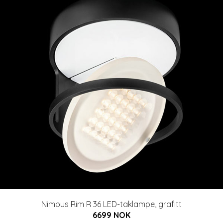
Nimbus Rim R 36 LED-taklampe, grafitt
6699 NOK