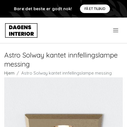
Bare det beste er godt nok!
FÅ ET TILBUD
.
Astro Solway kantet innfellingslampe
messing
Hjem
Astro Solway kantet innfellingslampe messing