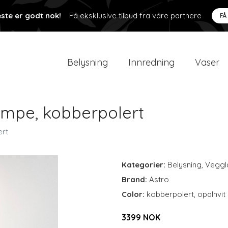
ste er godt nok!
Få eksklusive tilbud fra våre partnere
FÅ
Belysning
Innredning
Vaser
ampe, kobberpolert
ert
Kategorier:
Belysning
,
Veggl
Brand:
Astro
Color:
kobberpolert, opalhvit
3399 NOK