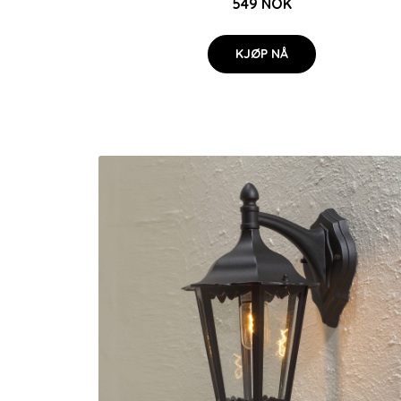
549 NOK
KJØP NÅ