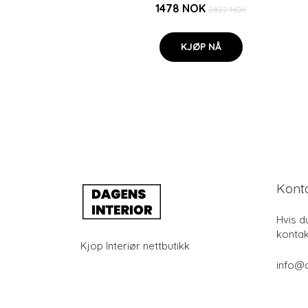
1478 NOK
2822 NOK
KJØP NÅ
Kont
Hvis d
kontak
Kjöp Interiør nettbutikk
info@d