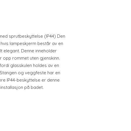
ed sprutbeskyttelse (IP44) Den
hvis lampeskjerm består av en
elt elegant. Denne inneholder
r opp rommet uten gjenskinn.
fordi glasskulen holdes av en
l. Stangen og veggfeste har en
ære IP44-beskyttelse er denne
nstallasjon på badet.