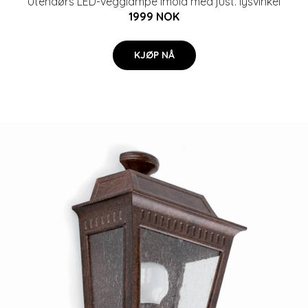
Utendørs LED-vegglampe Imola med just. lysvinkel
1999 NOK
KJØP NÅ