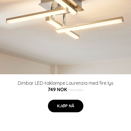
Dimbar LED-taklampe Laurenzia med fire lys
749 NOK
1199 NOK
KJØP NÅ