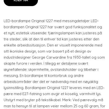
KJØP NÅ
LED-bordlampe Original 1227 med messingdetaljer LED-
bordlampen Original 1227 har svært god funksjonalitet og
et nytt, estetisk utseende: fjæringslampen kan justeres på
tre steder, slik at den til enhver tid kan justeres etter den
enkelte arbeidssituasjon. Den er visuelt imponerende med
sitt ikoniske design, som var basert på et design av
industridesigner George Carwardine fra 1930-tallet og som
skapte furore i verden. I tillegg er detaljene svært
iøynefallende: skjermhette, avstandsholder og tilbehør i
messing. En bordlampe til kontorbruk og andre
arbeidsområder der det er nødvendig med en nøyaktig
lysinnstilling. Bordlampen Original 1227 leveres med en LED-
pære med E27-fatning som avgir et koselig, varmhvitt lys.
Utstyrt med bryter på tekstilkabel. Merk: Ved pærevalg må
man ta hensyn til at lampen veier mellom 25 og 60 gram, for